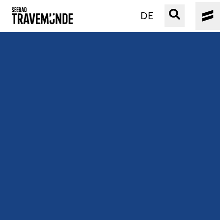
DE
UNSER SEEBAD
PRIWALL
ERLEBEN
STRAND IST IMMER
VERANSTALTUNGEN
BUCHEN
SERVICE
Gebärdensprache