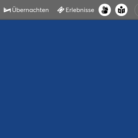
Übernachten
Erlebnisse
UNS
PRI
ERL
STR
VER
BUC
SER