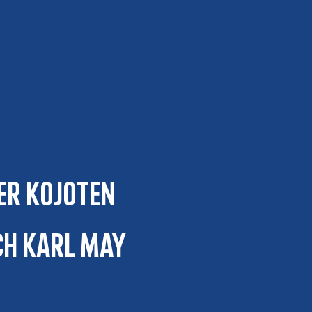
er Kojoten
ach Karl May