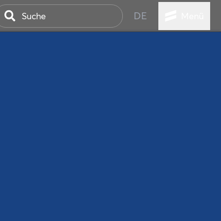
DE
Menü
ER SEEBAD
WALL
EBEN
AND IST IMMER
ANSTALTUNGEN
HEN
VICE