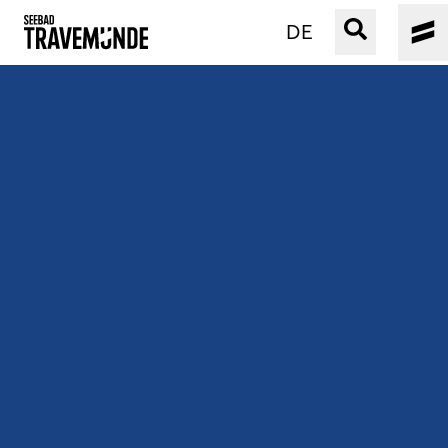
DE
UNSER SEEBAD
PRIWALL
ERLEBEN
STRAND IST IMMER
VERANSTALTUNGEN
BUCHEN
SERVICE
Gebärdensprache