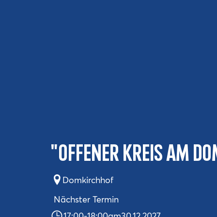
"Offener Kreis am Do
Domkirchhof
Nächster Termin
17:00
-
18:00
am
30.12.2027