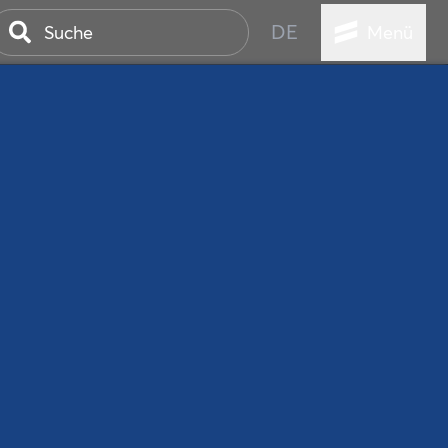
DE
Menü
ER SEEBAD
WALL
EBEN
AND IST IMMER
ANSTALTUNGEN
HEN
VICE