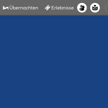
Übernachten
Erlebnisse
UNS
PRI
ERL
STR
VER
BUC
SER