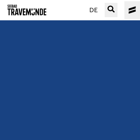
DE
UNSER SEEBAD
PRIWALL
ERLEBEN
STRAND IST IMMER
VERANSTALTUNGEN
BUCHEN
SERVICE
Gebärdensprache