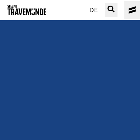
DE
UNSER SEEBAD
PRIWALL
ERLEBEN
STRAND IST IMMER
VERANSTALTUNGEN
BUCHEN
SERVICE
Gebärdensprache