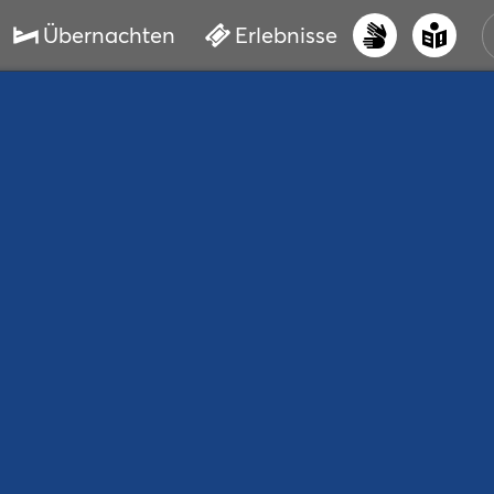
Übernachten
Erlebnisse
UNS
PRI
ERL
STR
VER
BUC
SER