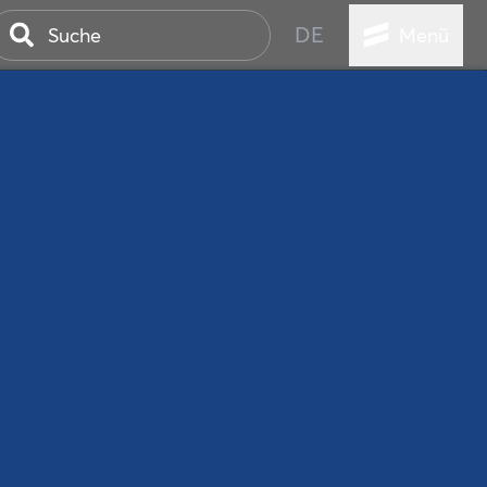
DE
Menü
ER SEEBAD
WALL
EBEN
AND IST IMMER
ANSTALTUNGEN
HEN
VICE