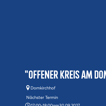
"Offener Kreis am Do
Domkirchhof
Nächster Termin
17:00
-
18:00
am
30.09.2027