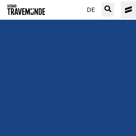
DE
UNSER SEEBAD
PRIWALL
ERLEBEN
STRAND IST IMMER
VERANSTALTUNGEN
BUCHEN
SERVICE
Gebärdensprache