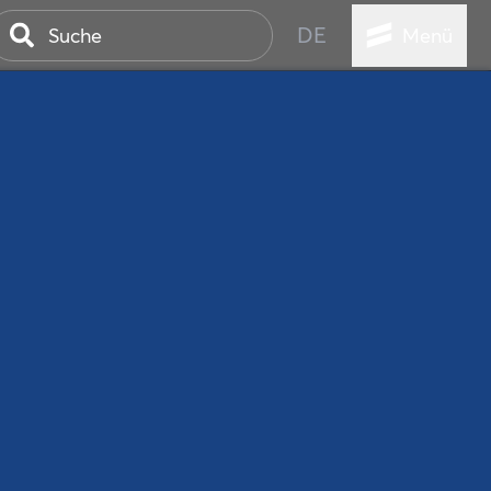
DE
Menü
ER SEEBAD
WALL
EBEN
AND IST IMMER
ANSTALTUNGEN
HEN
VICE