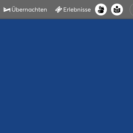
Übernachten
Erlebnisse
UNS
PRI
ERL
STR
VER
BUC
SER