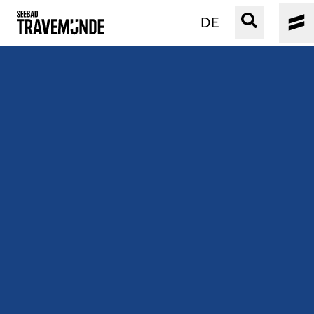
DE
UNSER SEEBAD
PRIWALL
ERLEBEN
STRAND IST IMMER
VERANSTALTUNGEN
BUCHEN
SERVICE
Gebärdensprache