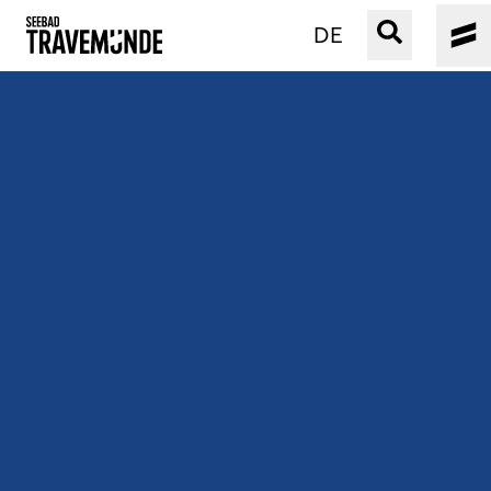
DE
UNSER SEEBAD
PRIWALL
ERLEBEN
STRAND IST IMMER
VERANSTALTUNGEN
BUCHEN
SERVICE
Gebärdensprache