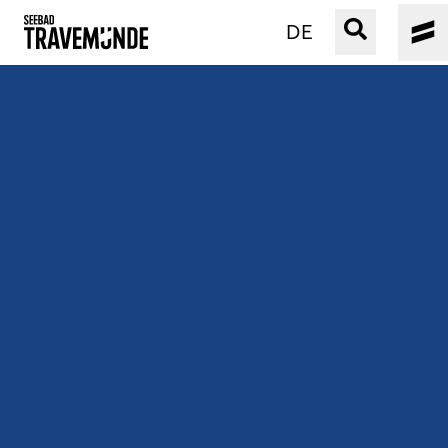
DE
UNSER SEEBAD
PRIWALL
ERLEBEN
STRAND IST IMMER
VERANSTALTUNGEN
BUCHEN
SERVICE
Gebärdensprache