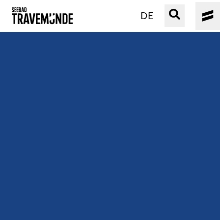
DE
UNSER SEEBAD
PRIWALL
ERLEBEN
STRAND IST IMMER
VERANSTALTUNGEN
BUCHEN
SERVICE
Gebärdensprache