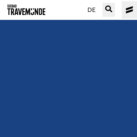
DE
UNSER SEEBAD
PRIWALL
ERLEBEN
STRAND IST IMMER
VERANSTALTUNGEN
BUCHEN
SERVICE
Gebärdensprache