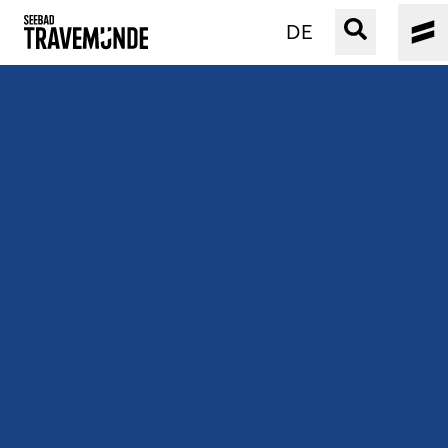
DE
UNSER SEEBAD
PRIWALL
ERLEBEN
STRAND IST IMMER
VERANSTALTUNGEN
BUCHEN
SERVICE
Gebärdensprache