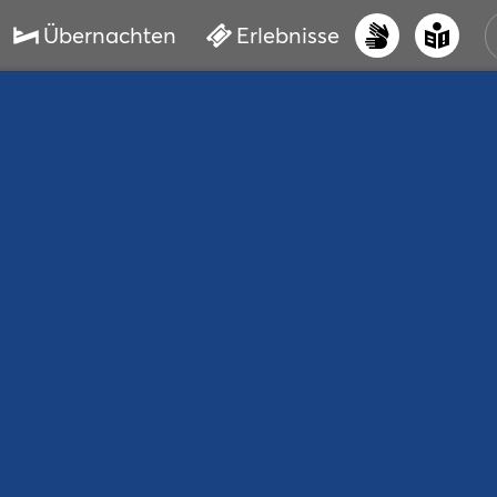
Übernachten
Erlebnisse
UNS
PRI
ERL
STR
VER
BUC
SER