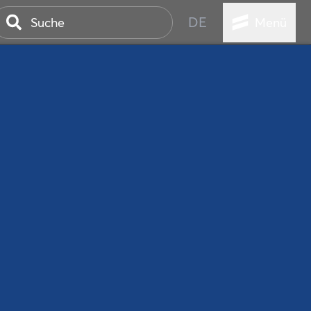
DE
Menü
ER SEEBAD
WALL
EBEN
AND IST IMMER
ANSTALTUNGEN
HEN
VICE