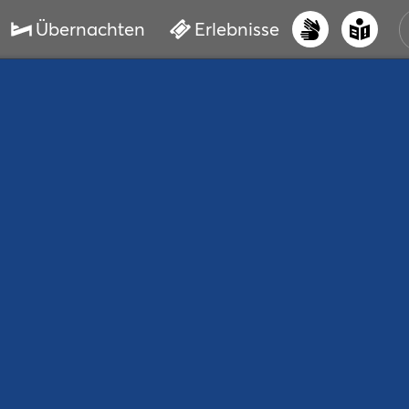
Übernachten
Erlebnisse
UNS
PRI
ERL
STR
VER
BUC
SER