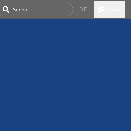
DE
Menü
ER SEEBAD
WALL
EBEN
AND IST IMMER
ANSTALTUNGEN
HEN
VICE