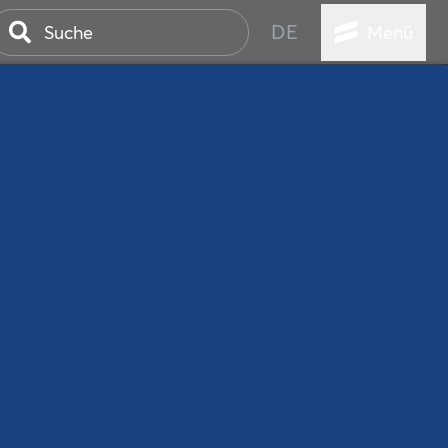
DE
Menü
ER SEEBAD
WALL
EBEN
AND IST IMMER
ANSTALTUNGEN
HEN
VICE