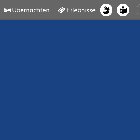
Übernachten
Erlebnisse
UNS
PRI
ERL
STR
VER
BUC
SER