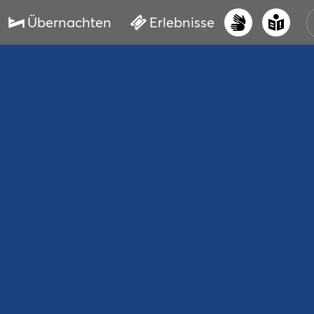
Übernachten
Erlebnisse
UNS
PRI
ERL
STR
VER
BUC
SER