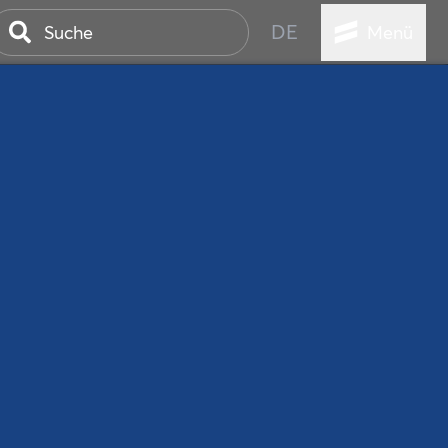
DE
Menü
ER SEEBAD
WALL
EBEN
AND IST IMMER
ANSTALTUNGEN
HEN
VICE