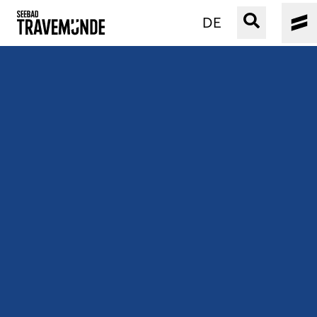
DE
UNSER SEEBAD
PRIWALL
ERLEBEN
STRAND IST IMMER
VERANSTALTUNGEN
BUCHEN
SERVICE
Gebärdensprache