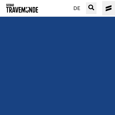
DE
UNSER SEEBAD
PRIWALL
ERLEBEN
STRAND IST IMMER
VERANSTALTUNGEN
BUCHEN
SERVICE
Gebärdensprache