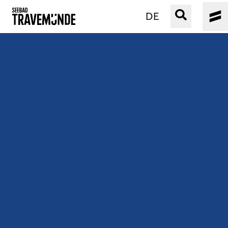
DE
UNSER SEEBAD
PRIWALL
ERLEBEN
STRAND IST IMMER
VERANSTALTUNGEN
BUCHEN
SERVICE
Gebärdensprache