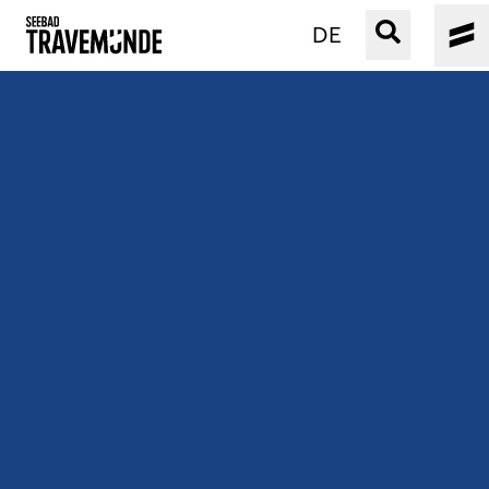
DE
UNSER SEEBAD
PRIWALL
ERLEBEN
STRAND IST IMMER
VERANSTALTUNGEN
BUCHEN
SERVICE
Gebärdensprache