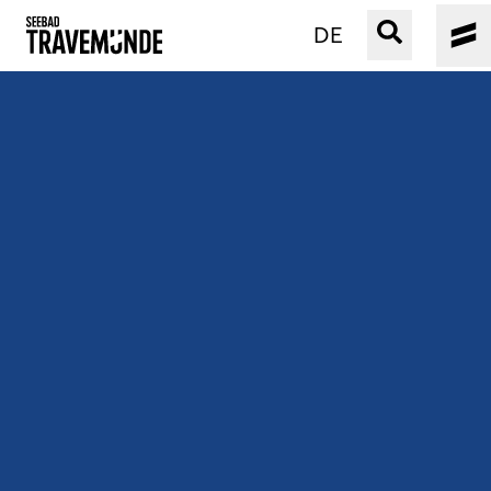
DE
UNSER SEEBAD
PRIWALL
ERLEBEN
STRAND IST IMMER
VERANSTALTUNGEN
BUCHEN
SERVICE
Gebärdensprache