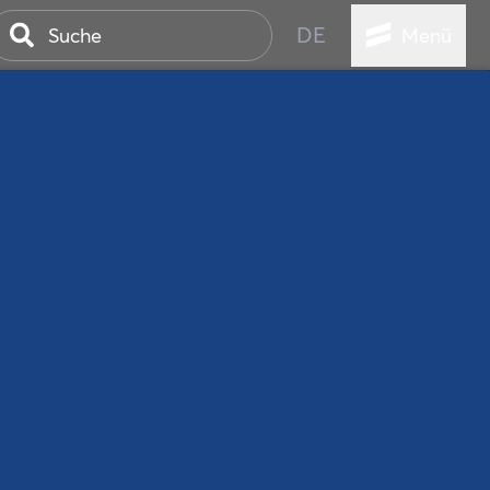
DE
Menü
ER SEEBAD
WALL
EBEN
AND IST IMMER
ANSTALTUNGEN
HEN
VICE