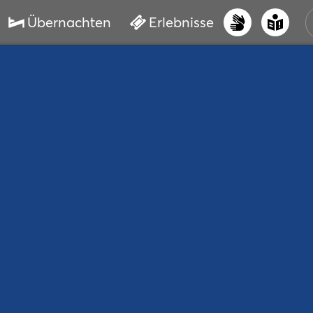
Übernachten
Erlebnisse
UNS
PRI
ERL
STR
VER
BUC
SER