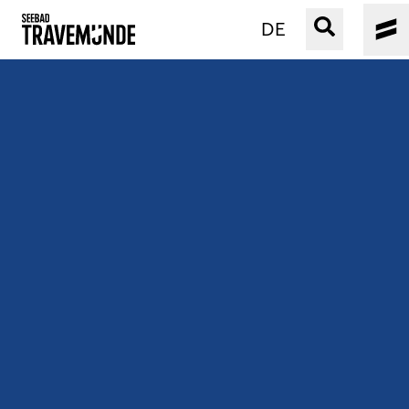
DE
UNSER SEEBAD
PRIWALL
ERLEBEN
STRAND IST IMMER
VERANSTALTUNGEN
BUCHEN
SERVICE
Gebärdensprache