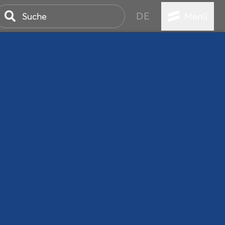
DE
Menü
ER SEEBAD
WALL
EBEN
AND IST IMMER
ANSTALTUNGEN
HEN
VICE