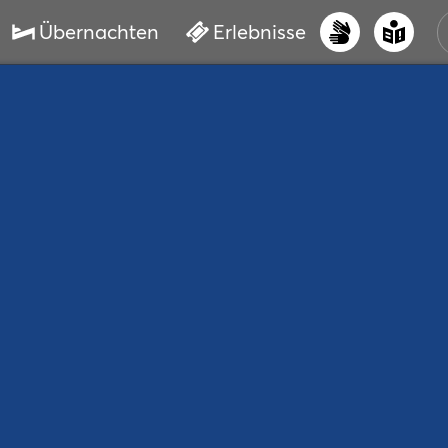
Übernachten
Erlebnisse
UNS
PRI
ERL
STR
VER
BUC
SER