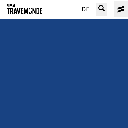
DE
UNSER SEEBAD
PRIWALL
ERLEBEN
STRAND IST IMMER
VERANSTALTUNGEN
BUCHEN
SERVICE
Gebärdensprache