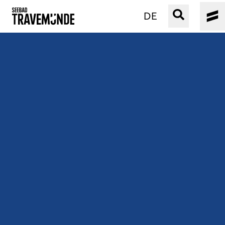
DE
UNSER SEEBAD
PRIWALL
ERLEBEN
STRAND IST IMMER
VERANSTALTUNGEN
BUCHEN
SERVICE
Gebärdensprache