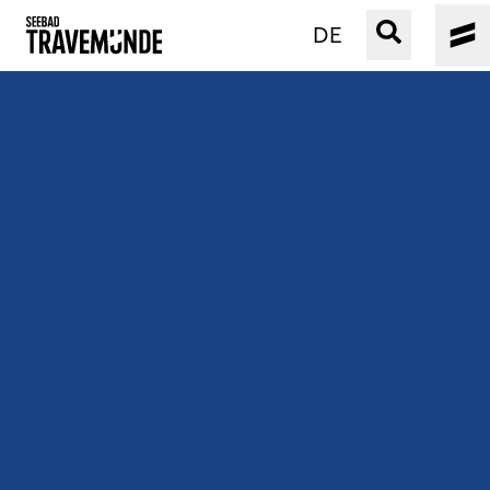
DE
UNSER SEEBAD
PRIWALL
ERLEBEN
STRAND IST IMMER
VERANSTALTUNGEN
BUCHEN
SERVICE
Gebärdensprache