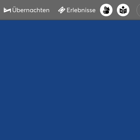
Übernachten
Erlebnisse
UNS
PRI
ERL
STR
VER
BUC
SER