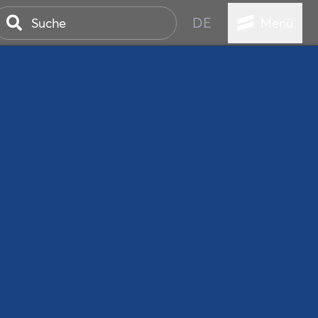
DE
Menü
ER SEEBAD
WALL
EBEN
AND IST IMMER
ANSTALTUNGEN
HEN
VICE