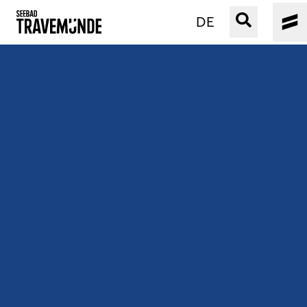
DE
UNSER SEEBAD
PRIWALL
ERLEBEN
STRAND IST IMMER
VERANSTALTUNGEN
BUCHEN
SERVICE
Gebärdensprache