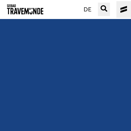
DE
UNSER SEEBAD
PRIWALL
ERLEBEN
STRAND IST IMMER
VERANSTALTUNGEN
BUCHEN
SERVICE
Gebärdensprache