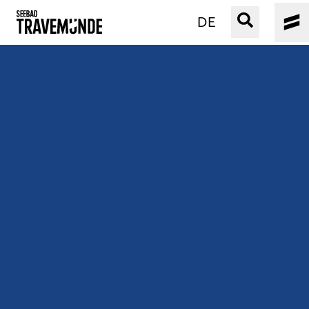
DE
UNSER SEEBAD
PRIWALL
ERLEBEN
STRAND IST IMMER
VERANSTALTUNGEN
BUCHEN
SERVICE
Gebärdensprache