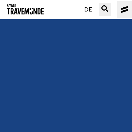
DE
UNSER SEEBAD
PRIWALL
ERLEBEN
STRAND IST IMMER
VERANSTALTUNGEN
BUCHEN
SERVICE
Gebärdensprache