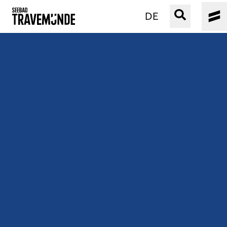
DE
UNSER SEEBAD
PRIWALL
ERLEBEN
STRAND IST IMMER
VERANSTALTUNGEN
BUCHEN
SERVICE
Gebärdensprache