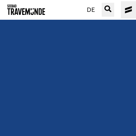
DE
UNSER SEEBAD
PRIWALL
ERLEBEN
STRAND IST IMMER
VERANSTALTUNGEN
BUCHEN
SERVICE
Gebärdensprache