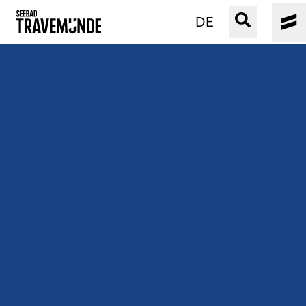
DE
UNSER SEEBAD
PRIWALL
ERLEBEN
STRAND IST IMMER
VERANSTALTUNGEN
BUCHEN
SERVICE
Gebärdensprache