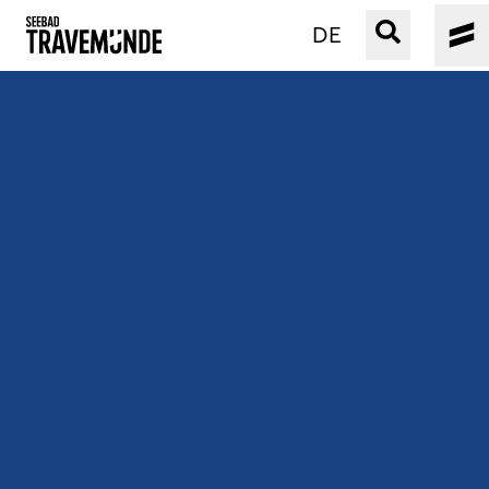
DE
UNSER SEEBAD
PRIWALL
ERLEBEN
STRAND IST IMMER
VERANSTALTUNGEN
BUCHEN
SERVICE
Gebärdensprache