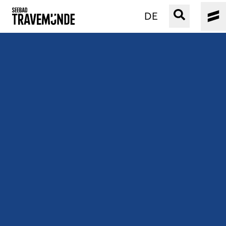
DE
UNSER SEEBAD
PRIWALL
ERLEBEN
STRAND IST IMMER
VERANSTALTUNGEN
BUCHEN
SERVICE
Gebärdensprache