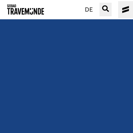
DE
UNSER SEEBAD
PRIWALL
ERLEBEN
STRAND IST IMMER
VERANSTALTUNGEN
BUCHEN
SERVICE
Gebärdensprache