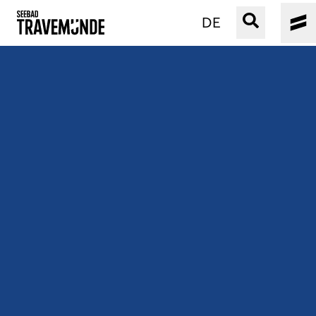
DE
UNSER SEEBAD
PRIWALL
ERLEBEN
STRAND IST IMMER
VERANSTALTUNGEN
BUCHEN
SERVICE
Gebärdensprache