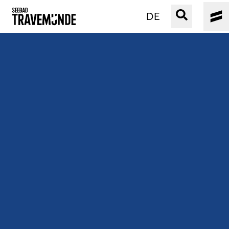
DE
UNSER SEEBAD
PRIWALL
ERLEBEN
STRAND IST IMMER
VERANSTALTUNGEN
BUCHEN
SERVICE
Gebärdensprache