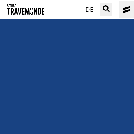
DE
UNSER SEEBAD
PRIWALL
ERLEBEN
STRAND IST IMMER
VERANSTALTUNGEN
BUCHEN
SERVICE
Gebärdensprache