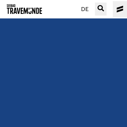
DE
UNSER SEEBAD
PRIWALL
ERLEBEN
STRAND IST IMMER
VERANSTALTUNGEN
BUCHEN
SERVICE
Gebärdensprache