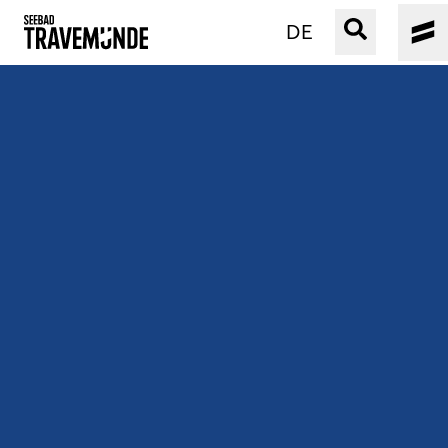
DE
UNSER SEEBAD
PRIWALL
ERLEBEN
STRAND IST IMMER
VERANSTALTUNGEN
BUCHEN
SERVICE
Gebärdensprache