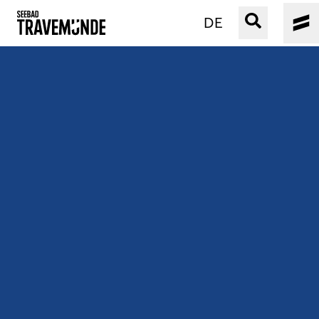
DE
UNSER SEEBAD
PRIWALL
ERLEBEN
STRAND IST IMMER
VERANSTALTUNGEN
BUCHEN
SERVICE
Gebärdensprache