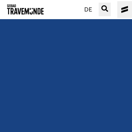
DE
UNSER SEEBAD
PRIWALL
ERLEBEN
STRAND IST IMMER
VERANSTALTUNGEN
BUCHEN
SERVICE
Gebärdensprache