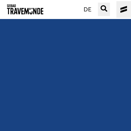
DE
UNSER SEEBAD
PRIWALL
ERLEBEN
STRAND IST IMMER
VERANSTALTUNGEN
BUCHEN
SERVICE
Gebärdensprache