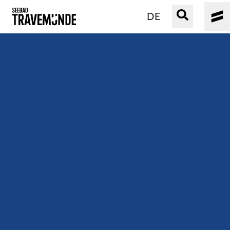
DE
UNSER SEEBAD
PRIWALL
ERLEBEN
STRAND IST IMMER
VERANSTALTUNGEN
BUCHEN
SERVICE
Gebärdensprache